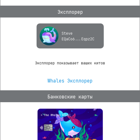
Эксплорер
Steve
EQaCo6...Eqpz2C
Эксплорер показывает ваших китов
Whales Эксплорер
Банковские карты