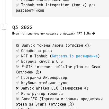
✅ Tonhub web integration (ton-x) для
разработчиков
Q3 2022
План по привлечению средств с продажи NFT
0.5m 💎
💩 Запуск токена Ambra (отложен ⏱)
✅ Онлайн встреча
✅ NFT в Tonhub (
Getgems.io расширение
)
✅ Встреча клуба в СПБ
💩 E-SIM internet cellular plan за Gram
(отложен ⏱)
✅ Программа Акселератор
✅ Клубные стейкинг-пулы
❌ Запуск Whales DEX (заморожен ❄️)
✅ Конструктор токенов
💩 GameDEX (Торговля игровыми предметами
Steam за Gram) (отложен ⏱)