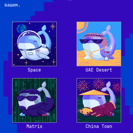
вашим.
Space
UAE Desert
Matrix
China Town