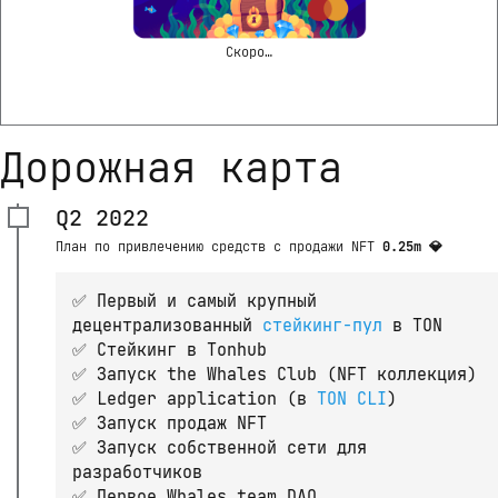
Скоро…
Дорожная карта
Q2 2022
План по привлечению средств с продажи NFT
0.25m 💎
✅ Первый и самый крупный 
децентрализованный 
стейкинг-пул
 в TON
✅ Стейкинг в Tonhub
✅ Запуск the Whales Club (NFT коллекция)
✅ Ledger application (в 
TON CLI
)
✅ Запуск продаж NFT
✅ Запуск собственной сети для
разработчиков
✅ Первое Whales team DAO