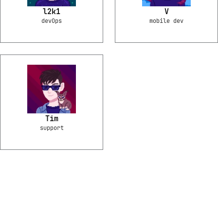
l2k1
V
devOps
mobile dev
Tim
support