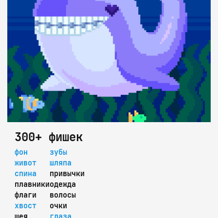
300+ фишек
фон
зубы
живот
шляпа
спина
привычки
плавники
одежда
флаги
волосы
хвост
очки
шея
глаза