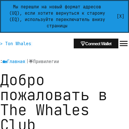
Мы перешли на новый формат адресов
(UQ), если хотите вернуться к старому
[X]
(EQ), используйте переключатель внизу
страницы
> Ton Whales
Connect Wallet
:
|
🏡
Главная
🌟
Привилегии
Добро 
пожаловать в

The Whales 
Club