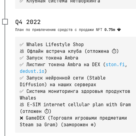
✅ Клубная система нетворкинга
Q4 2022
План по привлечению средств с продажи NFT
0.75m 💎
✅ Whales Lifestyle Shop
💩 Офлайн встреча клуба (отложена ⏱)
✅ Запуск токена Ambra
✅ Листинг токена Ambra на DEX (
ston.fi
,
dedust.io
)
✅ Запуск нейронной сети (Stable
Diffusion) на наших серверах
✅ Система мониторинга здоровья продуктов
Whales
💩 E-SIM internet cellular plan with Gram
(отложен ⏱)
❌ GameDEX (Торговля игровыми предметами
Steam за Gram) (заморожен ❄️)