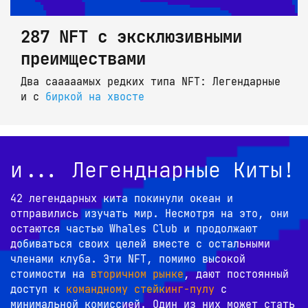
287 NFT с эксклюзивными
преимществами
Два сааааамых редких типа NFT: Легендарные 
и с 
биркой на хвосте
и... Легенднарные Киты!
42 легендарных кита покинули океан и 
отправились изучать мир. Несмотря на это, они 
остаются частью Whales Club и продолжают 
добиваться своих целей вместе с остальными 
членами клуба. Эти NFT, помимо высокой 
стоимости на 
вторичном рынке
, дают постоянный 
доступ к 
командному стейкинг-пулу
 с 
минимальной комиссией. Один из них может стать 