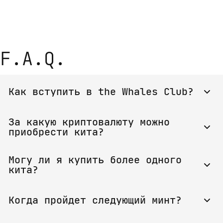
F.A.Q.
Как вступить в the Whales Club?
Единственное условие - на вашем кошельке должен 
За какую криптовалюту можно 
быть NFT кит. Не важно где вы его купили - на 
приобрести кита?
минте или на вторичном рынке. Пройдите 
верификацию в боте 
@whalesclub_bot
 и 
Вы можете приобрести NFT кита за Gram, используя 
воспользуйтесь всеми преимуществами the Whales 
Могу ли я купить более одного 
Tonhub.
Club.
кита?
Конечно.
Когда пройдет следующий минт?
Подпишитесь на наши каналы, чтобы не пропустить 